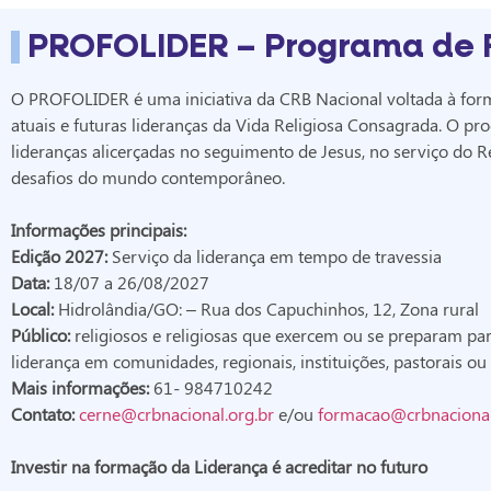
PROFOLIDER – Programa de 
O PROFOLIDER é uma iniciativa da CRB Nacional voltada à form
atuais e futuras lideranças da Vida Religiosa Consagrada. O pr
lideranças alicerçadas no seguimento de Jesus, no serviço do R
desafios do mundo contemporâneo.
Informações principais:
Edição 2027:
Serviço da liderança em tempo de travessia
Data:
18/07 a 26/08/2027
Local:
Hidrolândia/GO: – Rua dos Capuchinhos, 12, Zona rural
Público:
religiosos e religiosas que exercem ou se preparam pa
liderança em comunidades, regionais, instituições, pastorais o
Mais informações:
61- 984710242
Contato:
cerne@crbnacional.
org.br
e/ou
formacao@crbnacional
Investir na formação da Liderança é acreditar no futuro