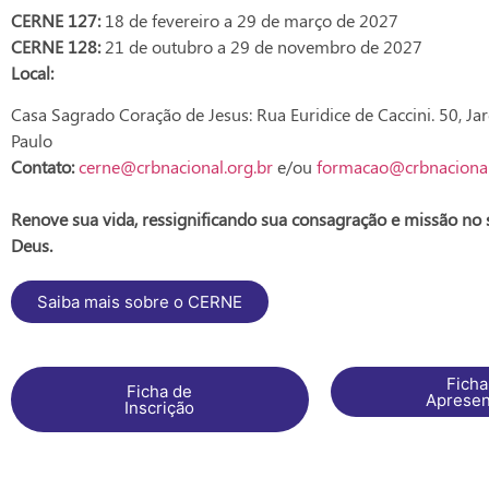
CERNE 127:
18 de fevereiro a 29 de março de 2027
CERNE 128:
21 de outubro a 29 de novembro de 2027
Local:
Casa Sagrado Coração de Jesus: Rua Euridice de Caccini. 50, J
Paulo
Contato:
cerne@crbnacional.org.br
e/ou
formacao@crbnacional
Renove sua vida, ressignificando sua consagração e missão no 
Deus.
Saiba mais sobre o CERNE
Ficha
Ficha de
Apresen
Inscrição