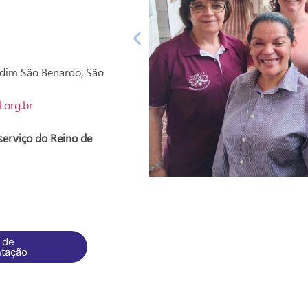
ardim São Benardo, São
.org.br
serviço do Reino de
 de
tação