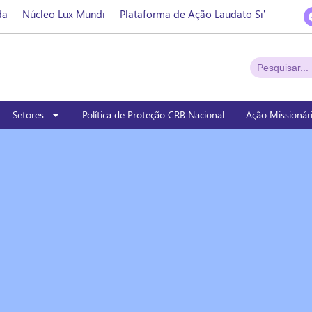
da
Núcleo Lux Mundi
Plataforma de Ação Laudato Si’
Setores
Política de Proteção CRB Nacional
Ação Missionár