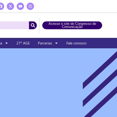
Acesse o site do Congresso de
Comunicação
ia
27° AGE
Parcerias
Fale conosco