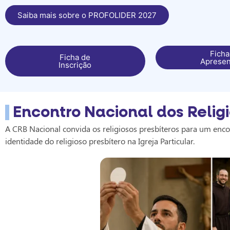
Saiba mais sobre o PROFOLIDER 2027
Ficha
Ficha de
Apresen
Inscrição
Encontro Nacional dos Religi
A CRB Nacional convida os religiosos presbíteros para um enco
identidade do religioso presbítero na Igreja Particular.