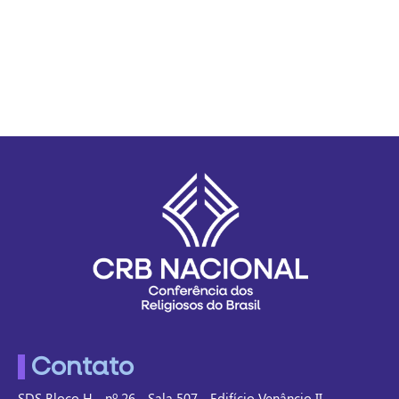
Contato
SDS Bloco H - nº 26 - Sala 507 - Edifício Venâncio II