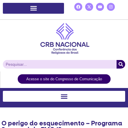
Plataforma de Ação Laudato Si’
Acesse o site do Congresso de Comunicação
O perigo do esquecimento – Programa