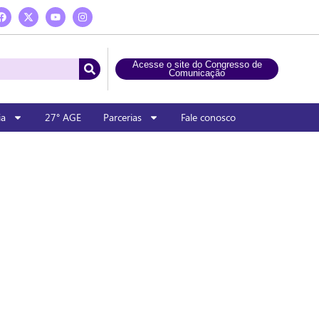
Acesse o site do Congresso de
Comunicação
ia
27° AGE
Parcerias
Fale conosco