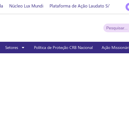
da
Núcleo Lux Mundi
Plataforma de Ação Laudato Si’
Setores
Política de Proteção CRB Nacional
Ação Missionár