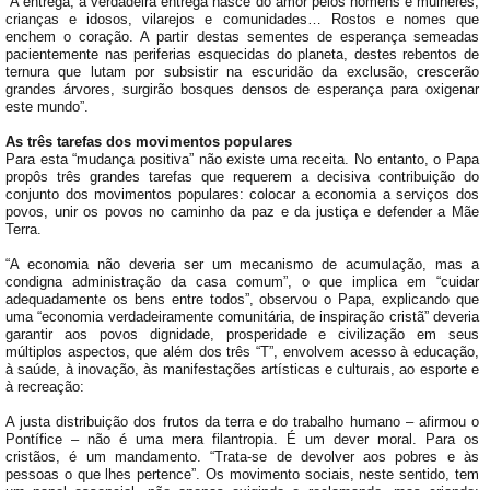
“A entrega, a verdadeira entrega nasce do amor pelos homens e mulheres,
crianças e idosos, vilarejos e comunidades… Rostos e nomes que
enchem o coração. A partir destas sementes de esperança semeadas
pacientemente nas periferias esquecidas do planeta, destes rebentos de
ternura que lutam por subsistir na escuridão da exclusão, crescerão
grandes árvores, surgirão bosques densos de esperança para oxigenar
este mundo”.
As três tarefas dos movimentos populares
Para esta “mudança positiva” não existe uma receita. No entanto, o Papa
propôs três grandes tarefas que requerem a decisiva contribuição do
conjunto dos movimentos populares: colocar a economia a serviços dos
povos, unir os povos no caminho da paz e da justiça e defender a Mãe
Terra.
“A economia não deveria ser um mecanismo de acumulação, mas a
condigna administração da casa comum”, o que implica em “cuidar
adequadamente os bens entre todos”, observou o Papa, explicando que
uma “economia verdadeiramente comunitária, de inspiração cristã” deveria
garantir aos povos dignidade, prosperidade e civilização em seus
múltiplos aspectos, que além dos três “T”, envolvem acesso à educação,
à saúde, à inovação, às manifestações artísticas e culturais, ao esporte e
à recreação:
A justa distribuição dos frutos da terra e do trabalho humano – afirmou o
Pontífice – não é uma mera filantropia. É um dever moral. Para os
cristãos, é um mandamento. “Trata-se de devolver aos pobres e às
pessoas o que lhes pertence”. Os movimento sociais, neste sentido, tem