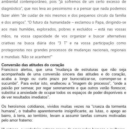
ambiental contemporâneo, pois “já sofremos de um certo excesso de
diagnóstico”, que nos leva ao pessimismo e a pensar que nada podemos
fazer além “de cuidar de nós mesmos e dos pequenos círculo da família
e dos amigos”. “O futuro da humanidade – exclamou o Papa, dirigindo-se
aos mais humildes, explorados, pobres e excluídos – está nas vossas
mãos, na vossa capacidade de vos organizar e buscar alternativas
criativas na busca diária dos “3 T” e na vossa participação como
protagonistas nos grandes processos de mudanças nacionais, regionais
e mundiais. Não se acanhem!”
Conversão das atitudes do coração
Francisco alertou, que uma “mudança de estruturas que não seja
acompanhada de uma conversão sincera das atitudes e do coração,
acaba a longo ou curto prazo por burocratizar-se, corromper-se e
sucumbir”. Para evitar isto, enalteceu a “imagem do processo”, “onde a
paixão por semear, por regar serenamente e que outros verão florescer,
substitui a ansiedade de ocupar todos os espaços de poder disponíveis e
de ver resultados imediatos”.
Os heroísmos cotidianos, vividos muitas vezes na “crueza da tormenta
humana”, o trabalho aparentemente insignificante, as lutas, o apego ao
bairro, à terra, ao território, levam a assumir tarefas comuns motivadas
pelo amor fraterno: