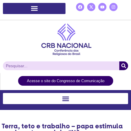
Plataforma de Ação Laudato Si’
Acesse o site do Congresso de Comunicação
Terra, teto e trabalho – papa estimula