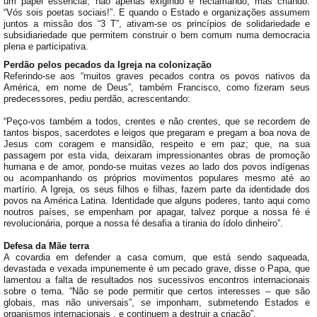
um papel essencial, não apenas exigindo e reclamando, mas criando:
“Vós sois poetas sociais!”. E quando o Estado e organizações assumem
juntos a missão dos “3 T”, ativam-se os princípios de solidariedade e
subsidiariedade que permitem construir o bem comum numa democracia
plena e participativa.
Perdão pelos pecados da Igreja na colonização
Referindo-se aos “muitos graves pecados contra os povos nativos da
América, em nome de Deus”, também Francisco, como fizeram seus
predecessores, pediu perdão, acrescentando:
“Peço-vos também a todos, crentes e não crentes, que se recordem de
tantos bispos, sacerdotes e leigos que pregaram e pregam a boa nova de
Jesus com coragem e mansidão, respeito e em paz; que, na sua
passagem por esta vida, deixaram impressionantes obras de promoção
humana e de amor, pondo-se muitas vezes ao lado dos povos indígenas
ou acompanhando os próprios movimentos populares mesmo até ao
martírio. A Igreja, os seus filhos e filhas, fazem parte da identidade dos
povos na América Latina. Identidade que alguns poderes, tanto aqui como
noutros países, se empenham por apagar, talvez porque a nossa fé é
revolucionária, porque a nossa fé desafia a tirania do ídolo dinheiro”.
Defesa da Mãe terra
A covardia em defender a casa comum, que está sendo saqueada,
devastada e vexada impunemente é um pecado grave, disse o Papa, que
lamentou a falta de resultados nos sucessivos encontros internacionais
sobre o tema. “Não se pode permitir que certos interesses – que são
globais, mas não universais”, se imponham, submetendo Estados e
organismos internacionais , e continuem a destruir a criação”.