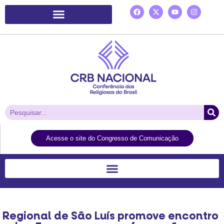
Plataforma de Ação Laudato Si’
Acesse o site do Congresso de Comunicação
Regional de São Luís promove encontro