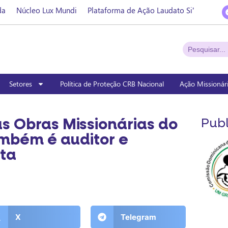
da
Núcleo Lux Mundi
Plataforma de Ação Laudato Si’
Setores
Política de Proteção CRB Nacional
Ação Missionár
as Obras Missionárias do
Publ
também é auditor e
ta
X
Telegram