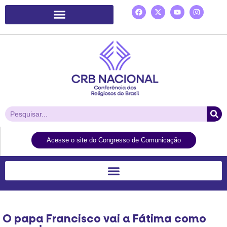
Plataforma de Ação Laudato Si’
Acesse o site do Congresso de Comunicação
O papa Francisco vai a Fátima como