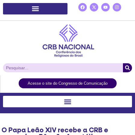
Plataforma de Ação Laudato Si’
Acesse o site do Congresso de Comunicação
O Papa Leão XIV recebe a CRB e