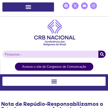
Plataforma de Ação Laudato Si’
Acesse o site do Congresso de Comunicação
Nota de Repúdio-Responsabilizamos o