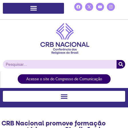
Plataforma de Ação Laudato Si’
Acesse o site do Congresso de Comunicação
CRB Nacional promove formação