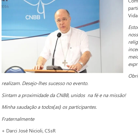
Com
part
Vida
Esto
noss
reli
ince
meio
expr
Obri
realizam. Desejo-lhes sucesso no evento.
Sintam a proximidade da CNBB, unidos na fé e na missão!
Minha saudação a todos(as) os participantes.
Fraternalmente
+ Darci José Nicioli, CSsR