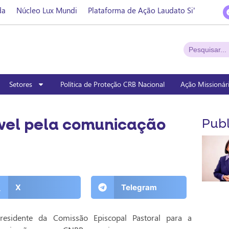
da
Núcleo Lux Mundi
Plataforma de Ação Laudato Si’
Setores
Política de Proteção CRB Nacional
Ação Missionár
vel pela comunicação
Publ
X
Telegram
residente da Comissão Episcopal Pastoral para a