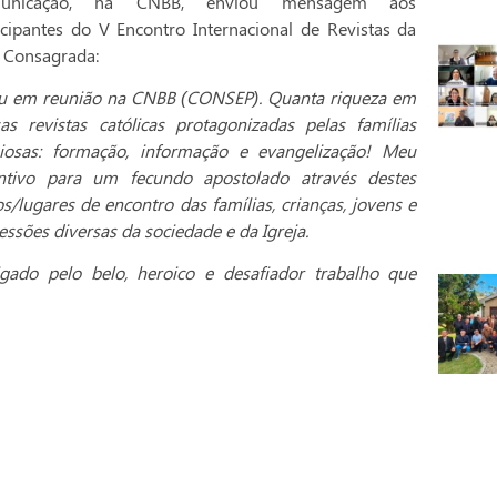
unicação, na CNBB, enviou mensagem aos
icipantes do V Encontro Internacional de Revistas da
 Consagrada:
u em reunião na CNBB (CONSEP). Quanta riqueza em
as revistas católicas protagonizadas pelas famílias
giosas: formação, informação e evangelização! Meu
ntivo para um fecundo apostolado através destes
s/lugares de encontro das famílias, crianças, jovens e
essões diversas da sociedade e da Igreja.
gado pelo belo, heroico e desafiador trabalho que