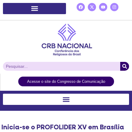
Plataforma de Ação Laudato Si’
Acesse o site do Congresso de Comunicação
Inicia-se o PROFOLIDER XV em Brasília