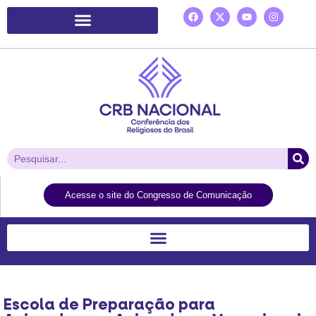
Plataforma de Ação Laudato Si’
Acesse o site do Congresso de Comunicação
Escola de Preparação para