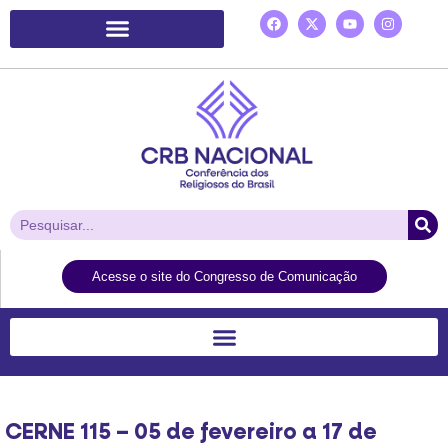
Plataforma de Ação Laudato Si’
Acesse o site do Congresso de Comunicação
CERNE 115 – 05 de fevereiro a 17 de