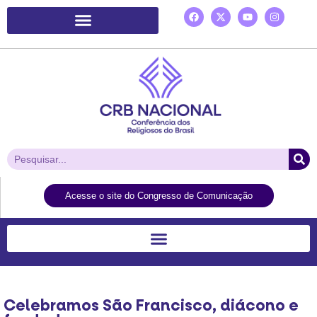
Plataforma de Ação Laudato Si’
Acesse o site do Congresso de Comunicação
Celebramos São Francisco, diácono e