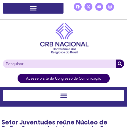
Plataforma de Ação Laudato Si’
Acesse o site do Congresso de Comunicação
Setor Juventudes reúne Núcleo de