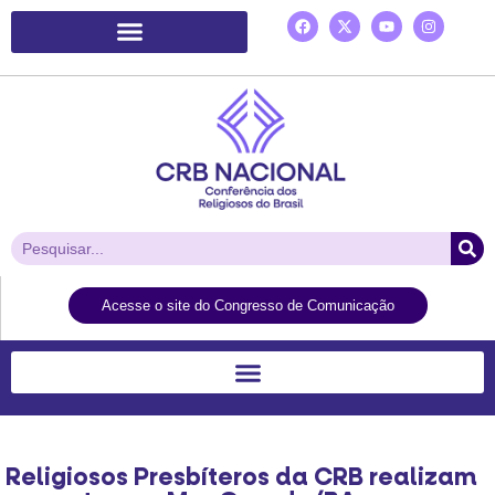
Plataforma de Ação Laudato Si’
Acesse o site do Congresso de Comunicação
Religiosos Presbíteros da CRB realizam