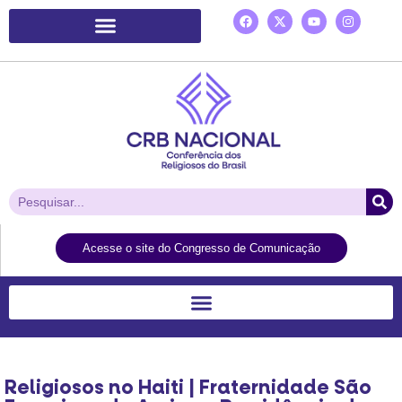
Plataforma de Ação Laudato Si’
Acesse o site do Congresso de Comunicação
Religiosos no Haiti | Fraternidade São