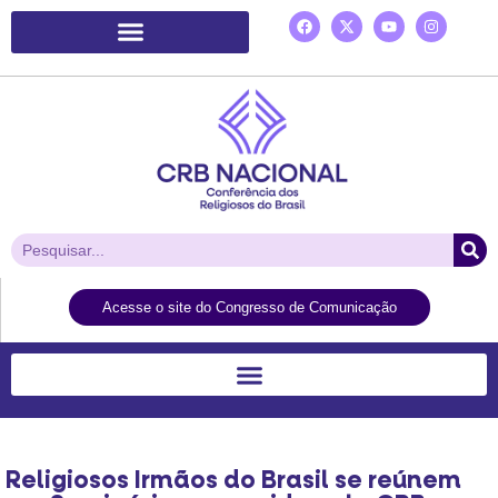
Plataforma de Ação Laudato Si’
Acesse o site do Congresso de Comunicação
Religiosos Irmãos do Brasil se reúnem