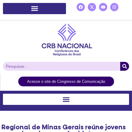
Plataforma de Ação Laudato Si’
Acesse o site do Congresso de Comunicação
Regional de Minas Gerais reúne jovens