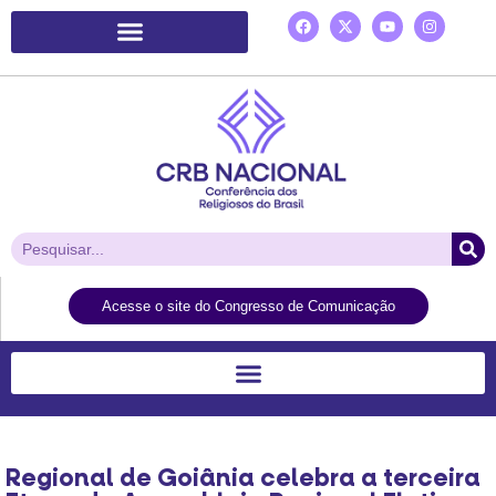
Plataforma de Ação Laudato Si’
Acesse o site do Congresso de Comunicação
Regional de Goiânia celebra a terceira