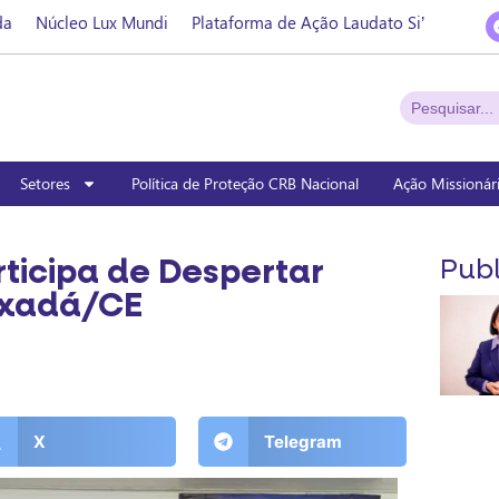
da
Núcleo Lux Mundi
Plataforma de Ação Laudato Si’
Setores
Política de Proteção CRB Nacional
Ação Missionár
ticipa de Despertar
Publ
ixadá/CE
X
Telegram