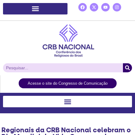
Plataforma de Ação Laudato Si’
Acesse o site do Congresso de Comunicação
Regionais da CRB Nacional celebram o