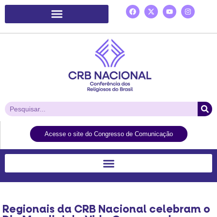
Plataforma de Ação Laudato Si’
Acesse o site do Congresso de Comunicação
Regionais da CRB Nacional celebram o