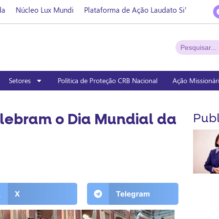
da
Núcleo Lux Mundi
Plataforma de Ação Laudato Si’
Setores
Política de Proteção CRB Nacional
Ação Missionár
lebram o Dia Mundial da
Publ
X
Telegram