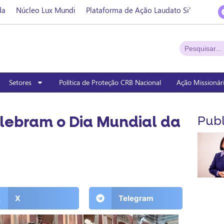
da
Núcleo Lux Mundi
Plataforma de Ação Laudato Si’
Setores
Política de Proteção CRB Nacional
Ação Missionár
lebram o Dia Mundial da
Publ
X
Telegram