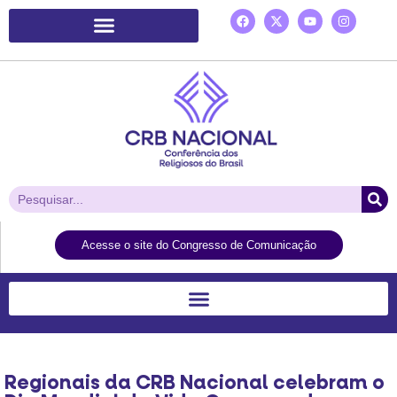
Plataforma de Ação Laudato Si’
Acesse o site do Congresso de Comunicação
Regionais da CRB Nacional celebram o