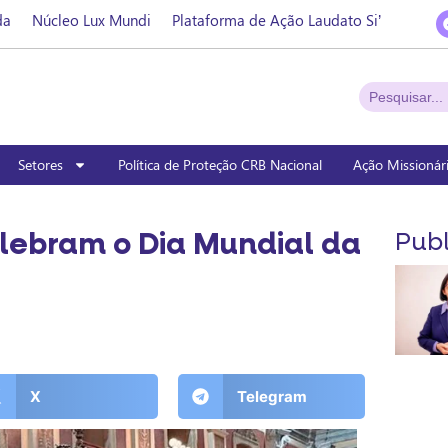
da
Núcleo Lux Mundi
Plataforma de Ação Laudato Si’
Setores
Política de Proteção CRB Nacional
Ação Missionár
lebram o Dia Mundial da
Publ
X
Telegram