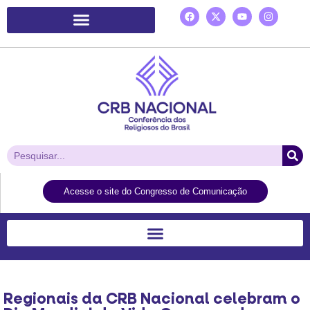
Plataforma de Ação Laudato Si’
Acesse o site do Congresso de Comunicação
Regionais da CRB Nacional celebram o