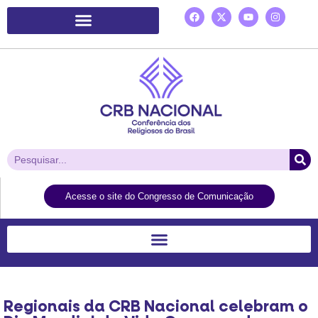
Plataforma de Ação Laudato Si’
Acesse o site do Congresso de Comunicação
Regionais da CRB Nacional celebram o