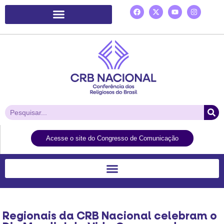
Plataforma de Ação Laudato Si’
Acesse o site do Congresso de Comunicação
Regionais da CRB Nacional celebram o