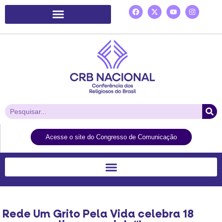
Plataforma de Ação Laudato Si’
Acesse o site do Congresso de Comunicação
Rede Um Grito Pela Vida celebra 18