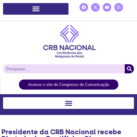
Plataforma de Ação Laudato Si’
Acesse o site do Congresso de Comunicação
Presidente da CRB Nacional recebe