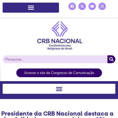
Plataforma de Ação Laudato Si’
Acesse o site do Congresso de Comunicação
Presidente da CRB Nacional destaca a