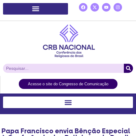
Plataforma de Ação Laudato Si’
Acesse o site do Congresso de Comunicação
Papa Francisco envia Bênção Especial