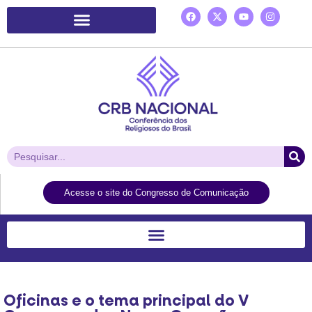
Plataforma de Ação Laudato Si’
Acesse o site do Congresso de Comunicação
Oficinas e o tema principal do V