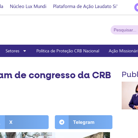
da
Núcleo Lux Mundi
Plataforma de Ação Laudato Si’
Setores
Política de Proteção CRB Nacional
Ação Missionár
ipam de congresso da CRB
Publ
X
Telegram