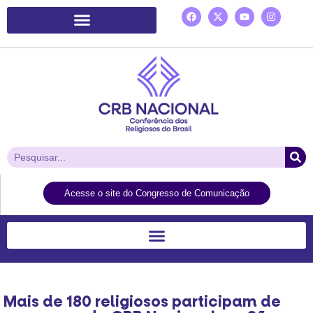
Plataforma de Ação Laudato Si’
Acesse o site do Congresso de Comunicação
Mais de 180 religiosos participam de