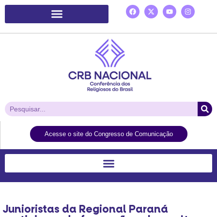
Plataforma de Ação Laudato Si’
Acesse o site do Congresso de Comunicação
Junioristas da Regional Paraná