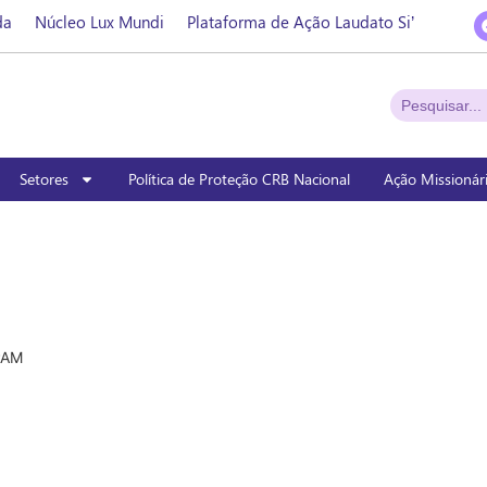
da
Núcleo Lux Mundi
Plataforma de Ação Laudato Si’
Setores
Política de Proteção CRB Nacional
Ação Missionár
PAM