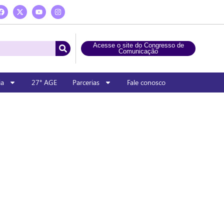
Acesse o site do Congresso de
Comunicação
ia
27° AGE
Parcerias
Fale conosco