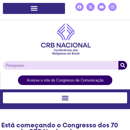
Plataforma de Ação Laudato Si’
Acesse o site do Congresso de Comunicação
Está começando o Congresso dos 70