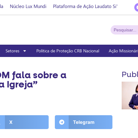
da
Núcleo Lux Mundi
Plataforma de Ação Laudato Si’
Setores
Política de Proteção CRB Nacional
Ação Missionár
OM fala sobre a
Publ
 Igreja”
X
Telegram