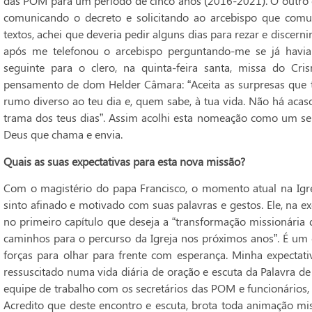
das POM para um período de cinco anos (2016-2021). O outro 
comunicando o decreto e solicitando ao arcebispo que comu
textos, achei que deveria pedir alguns dias para rezar e discern
após me telefonou o arcebispo perguntando-me se já havia 
seguinte para o clero, na quinta-feira santa, missa do C
pensamento de dom Helder Câmara: “Aceita as surpresas que 
rumo diverso ao teu dia e, quem sabe, à tua vida. Não há acas
trama dos teus dias”. Assim acolhi esta nomeação como um ser
Deus que chama e envia.
Quais as suas expectativas para esta nova missão?
Com o magistério do papa Francisco, o momento atual na Igre
sinto afinado e motivado com suas palavras e gestos. Ele, na ex
no primeiro capítulo que deseja a “transformação missionária 
caminhos para o percurso da Igreja nos próximos anos”. É um
forças para olhar para frente com esperança. Minha expectat
ressuscitado numa vida diária de oração e escuta da Palavra de
equipe de trabalho com os secretários das POM e funcionários,
Acredito que deste encontro e escuta, brota toda animação mi