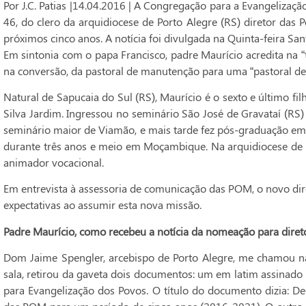
Por J.C. Patias |14.04.2016 | A Congregação para a Evangelizaç
46, do clero da arquidiocese de Porto Alegre (RS) diretor das P
próximos cinco anos. A notícia foi divulgada na Quinta-feira San
Em sintonia com o papa Francisco, padre Maurício acredita na “t
na conversão, da pastoral de manutenção para uma “pastoral de
Natural de Sapucaia do Sul (RS), Maurício é o sexto e último fi
Silva Jardim. Ingressou no seminário São José de Gravataí (RS)
seminário maior de Viamão, e mais tarde fez pós-graduação e
durante três anos e meio em Moçambique. Na arquidiocese de Po
animador vocacional.
Em entrevista à assessoria de comunicação das POM, o novo di
expectativas ao assumir esta nova missão.
Padre Maurício, como recebeu a notícia da nomeação para diret
Dom Jaime Spengler, arcebispo de Porto Alegre, me chamou na 
sala, retirou da gaveta dois documentos: um em latim assinado 
para Evangelização dos Povos. O título do documento dizia: D