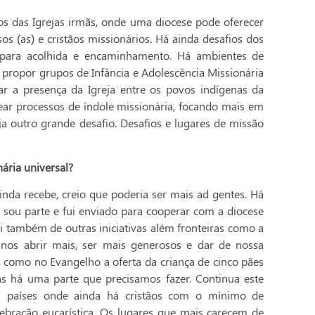
tos das Igrejas irmãs, onde uma diocese pode oferecer
os (as) e cristãos missionários. Há ainda desafios dos
 para acolhida e encaminhamento. Há ambientes de
 propor grupos de Infância e Adolescência Missionária
ar a presença da Igreja entre os povos indígenas da
ar processos de índole missionária, focando mais em
 outro grande desafio. Desafios e lugares de missão
ária universal?
inda recebe, creio que poderia ser mais ad gentes. Há
al sou parte e fui enviado para cooperar com a diocese
 também de outras iniciativas além fronteiras como a
 nos abrir mais, ser mais generosos e dar de nossa
, como no Evangelho a oferta da criança de cinco pães
s há uma parte que precisamos fazer. Continua este
em países onde ainda há cristãos com o mínimo de
ebração eucarística. Os lugares que mais carecem de