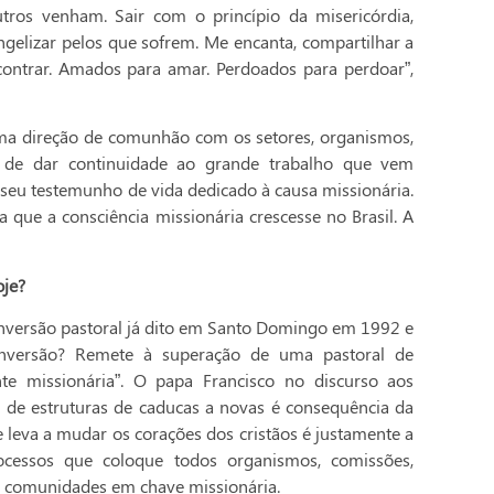
tros venham. Sair com o princípio da misericórdia,
angelizar pelos que sofrem. Me encanta, compartilhar a
ontrar. Amados para amar. Perdoados para perdoar”,
uma direção de comunhão com os setores, organismos,
ria de dar continuidade ao grande trabalho que vem
o seu testemunho de vida dedicado à causa missionária.
que a consciência missionária crescesse no Brasil. A
oje?
conversão pastoral já dito em Santo Domingo em 1992 e
nversão? Remete à superação de uma pastoral de
e missionária”. O papa Francisco no discurso aos
 de estruturas de caducas a novas é consequência da
 leva a mudar os corações dos cristãos é justamente a
ocessos que coloque todos organismos, comissões,
s e comunidades em chave missionária.