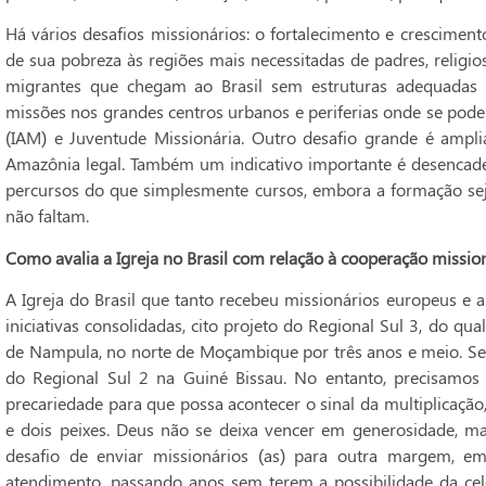
Há vários desafios missionários: o fortalecimento e crescimen
de sua pobreza às regiões mais necessitadas de padres, religios
migrantes que chegam ao Brasil sem estruturas adequadas
missões nos grandes centros urbanos e periferias onde se pode
(IAM) e Juventude Missionária. Outro desafio grande é ampli
Amazônia legal. Também um indicativo importante é desencade
percursos do que simplesmente cursos, embora a formação seja
não faltam.
Como avalia a Igreja no Brasil com relação à cooperação mission
A Igreja do Brasil que tanto recebeu missionários europeus e a
iniciativas consolidadas, cito projeto do Regional Sul 3, do qu
de Nampula, no norte de Moçambique por três anos e meio. Sei
do Regional Sul 2 na Guiné Bissau. No entanto, precisamos
precariedade para que possa acontecer o sinal da multiplicação
e dois peixes. Deus não se deixa vencer em generosidade, ma
desafio de enviar missionários (as) para outra margem, 
atendimento, passando anos sem terem a possibilidade da cel