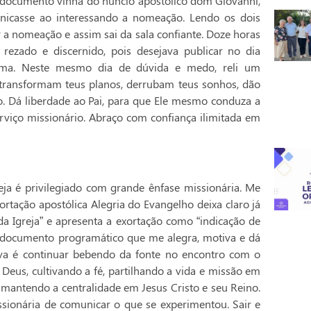
documento vinha do núncio apostólico dom Giovanni,
nicasse ao interessando a nomeação. Lendo os dois
ir a nomeação e assim sai da sala confiante. Doze horas
rezado e discernido, pois desejava publicar no dia
risma. Neste mesmo dia de dúvida e medo, reli um
transformam teus planos, derrubam teus sonhos, dão
o. Dá liberdade ao Pai, para que Ele mesmo conduza a
viço missionário. Abraço com confiança ilimitada em
ja é privilegiado com grande ênfase missionária. Me
ortação apostólica Alegria do Evangelho deixa claro já
da Igreja” e apresenta a exortação como “indicação de
 documento programático que me alegra, motiva e dá
iva é continuar bebendo da fonte no encontro com o
 Deus, cultivando a fé, partilhando a vida e missão em
 mantendo a centralidade em Jesus Cristo e seu Reino.
ssionária de comunicar o que se experimentou. Sair e