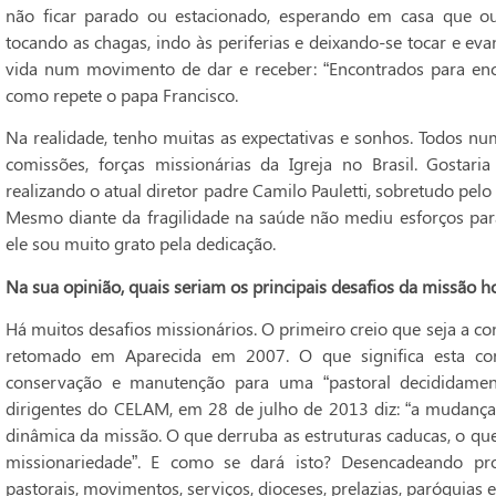
não ficar parado ou estacionado, esperando em casa que ou
tocando as chagas, indo às periferias e deixando-se tocar e ev
vida num movimento de dar e receber: “Encontrados para enc
como repete o papa Francisco.
Na realidade, tenho muitas as expectativas e sonhos. Todos n
comissões, forças missionárias da Igreja no Brasil. Gosta
realizando o atual diretor padre Camilo Pauletti, sobretudo pel
Mesmo diante da fragilidade na saúde não mediu esforços para 
ele sou muito grato pela dedicação.
Na sua opinião, quais seriam os principais desafios da missão h
Há muitos desafios missionários. O primeiro creio que seja a 
retomado em Aparecida em 2007. O que significa esta co
conservação e manutenção para uma “pastoral decididament
dirigentes do CELAM, em 28 de julho de 2013 diz: “a mudança
dinâmica da missão. O que derruba as estruturas caducas, o que
missionariedade”. E como se dará isto? Desencadeando pr
pastorais, movimentos, serviços, dioceses, prelazias, paróquia