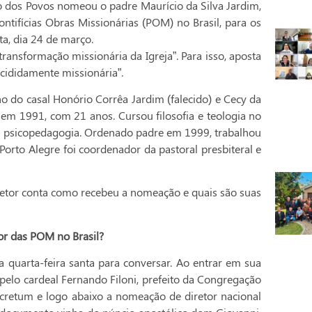
ão dos Povos nomeou o padre Maurício da Silva Jardim,
ontifícias Obras Missionárias (POM) no Brasil, para os
ta, dia 24 de março.
ransformação missionária da Igreja”. Para isso, aposta
cididamente missionária”.
lho do casal Honório Corrêa Jardim (falecido) e Cecy da
 em 1991, com 21 anos. Cursou filosofia e teologia no
m psicopedagogia. Ordenado padre em 1999, trabalhou
rto Alegre foi coordenador da pastoral presbiteral e
retor conta como recebeu a nomeação e quais são suas
or das POM no Brasil?
quarta-feira santa para conversar. Ao entrar em sua
pelo cardeal Fernando Filoni, prefeito da Congregação
ecretum e logo abaixo a nomeação de diretor nacional