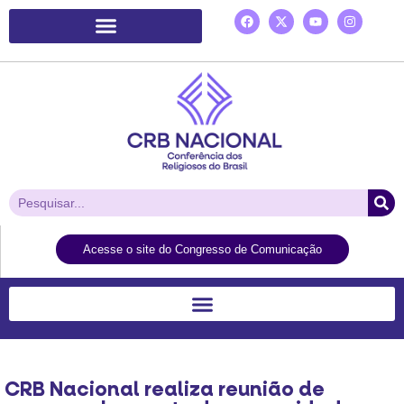
Plataforma de Ação Laudato Si’
Acesse o site do Congresso de Comunicação
CRB Nacional realiza reunião de