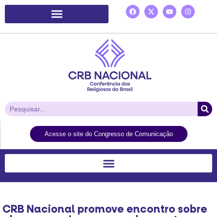
Plataforma de Ação Laudato Si’
Acesse o site do Congresso de Comunicação
CRB Nacional promove encontro sobre