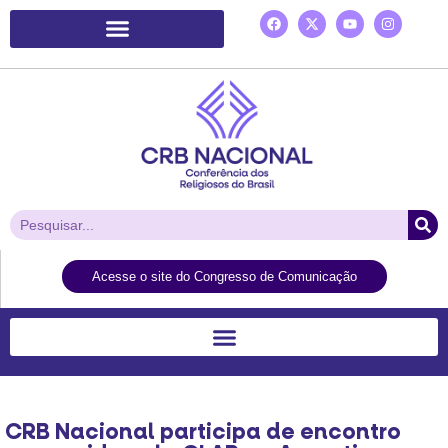
Plataforma de Ação Laudato Si’
Acesse o site do Congresso de Comunicação
CRB Nacional participa de encontro