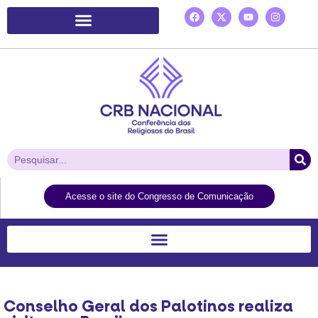
Plataforma de Ação Laudato Si’
Acesse o site do Congresso de Comunicação
Conselho Geral dos Palotinos realiza