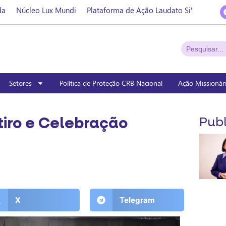
da
Núcleo Lux Mundi
Plataforma de Ação Laudato Si’
Setores
Política de Proteção CRB Nacional
Ação Missionár
tiro e Celebração
Publ
X
Telegram