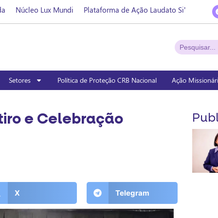
da
Núcleo Lux Mundi
Plataforma de Ação Laudato Si’
Setores
Política de Proteção CRB Nacional
Ação Missionár
tiro e Celebração
Publ
X
Telegram