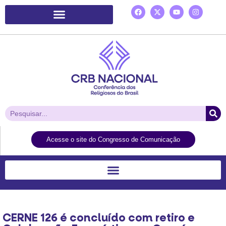
Plataforma de Ação Laudato Si’
Acesse o site do Congresso de Comunicação
CERNE 126 é concluído com retiro e