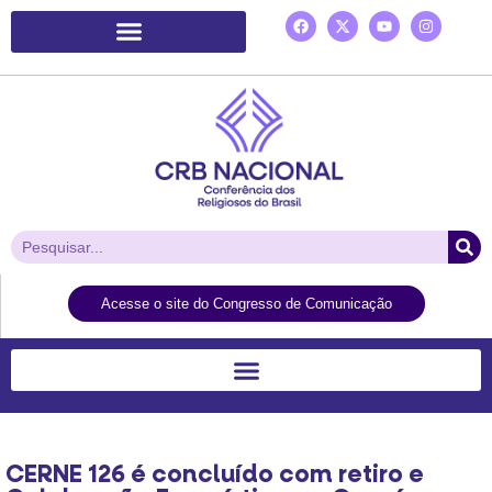
Plataforma de Ação Laudato Si’
Acesse o site do Congresso de Comunicação
CERNE 126 é concluído com retiro e